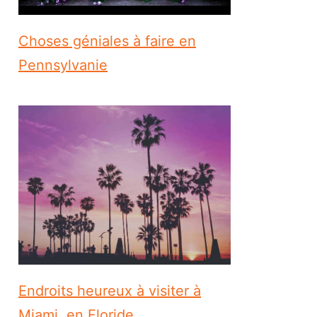
Choses géniales à faire en
Pennsylvanie
Endroits heureux à visiter à
Miami, en Floride