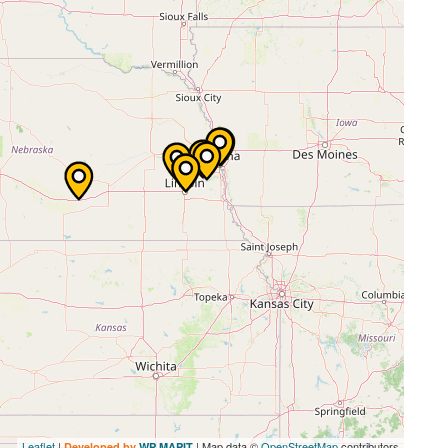
Leaflet
|
| Map data ©
OpenStreetMap
contributors
Developed by
WP MAPIT