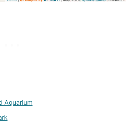
d Aquarium
ark