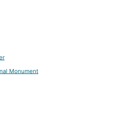
er
tional Monument