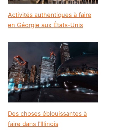
Activités authentiques à faire
en Géorgie aux États-Unis
Des choses éblouissantes à
faire dans l'Illinois