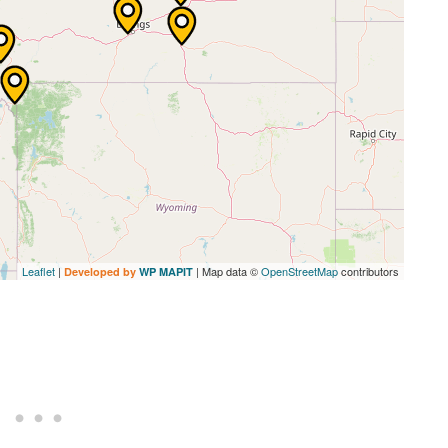
Leaflet
|
| Map data ©
OpenStreetMap
contributors
Developed by
WP MAPIT